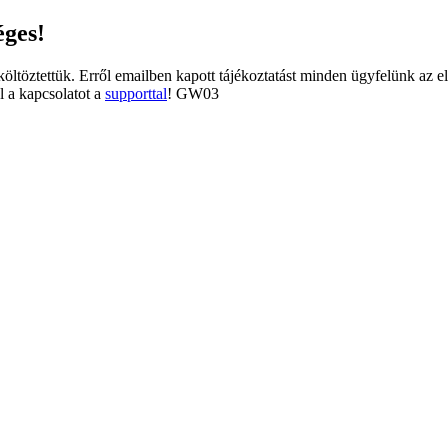
éges!
tköltöztettük. Erről emailben kapott tájékoztatást minden ügyfelünk az e
l a kapcsolatot a
supporttal
! GW03